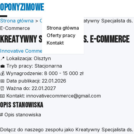
Oponyzimowe
Strona główna
>
Oferty pracy
>
Kreatywny Specjalista ds.
Strona główna
E-Commerce
Oferty pracy
Kreatywny Specjalista ds. E-Commerce
Kontakt
Innovative Commerce Solutions
📍
Lokalizacja:
Olsztyn
💼
Tryb pracy:
Stacjonarna
💰
Wynagrodzenie:
8 000 - 15 000 zł
📅
Data publikacji:
22.01.2026
⏰
Ważna do:
22.01.2027
📧
Kontakt:
innovativecommerce@gmail.com
Opis stanowiska
# Opis stanowiska
Dołącz do naszego zespołu jako Kreatywny Specjalista ds.